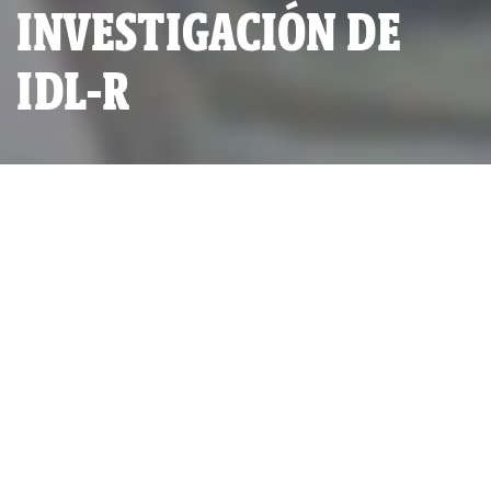
INVESTIGACIÓN DE
IDL-R
El ministro Kurt Burneo y la viceministra de Pesquería, Rocío
Barrios, en la sesión de la Comisión de Producción del
Congreso (Foto: IDL-Reporteros).
POR
IDL-REPORTEROS
PUBLICADO MARTES 20 DE SEPTIEMBRE, 2011 A LAS 23:35
ACTUALIZADO MARTES 18 DE JULIO, 2023 A LAS 10:28