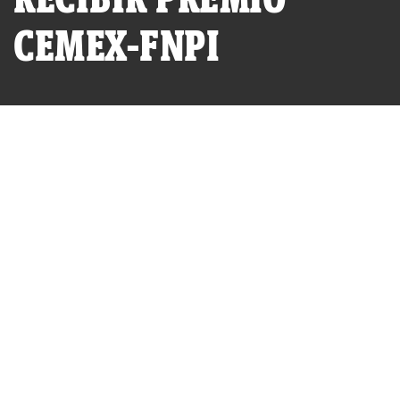
CEMEX-FNPI
Gustavo Gorriti agradece el premio 'Nuevo Periodismo'. A su
lado, el periodista nicaraguense Sergio Ramírez. (Foto:
Stephanny Rua-FNPI)
POR
IDL-REPORTEROS
PUBLICADO MARTES 21 DE SEPTIEMBRE, 2010 A LAS 21:27
ACTUALIZADO LUNES 24 DE JULIO, 2023 A LAS 10:53