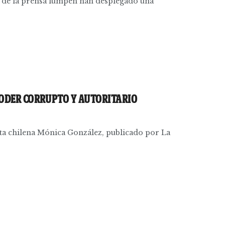
es de la prensa lumpen han desplegado una
PODER CORRUPTO Y AUTORITARIO
sta chilena Mónica González, publicado por La