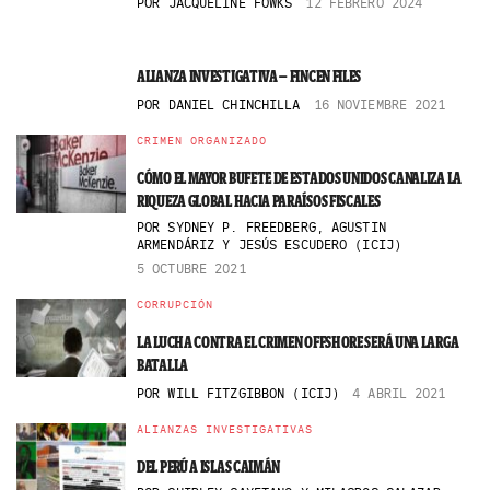
POR
JACQUELINE FOWKS
12 FEBRERO 2024
ALIANZA INVESTIGATIVA – FINCEN FILES
POR
DANIEL CHINCHILLA
16 NOVIEMBRE 2021
CRIMEN ORGANIZADO
CÓMO EL MAYOR BUFETE DE ESTADOS UNIDOS CANALIZA LA
RIQUEZA GLOBAL HACIA PARAÍSOS FISCALES
POR
SYDNEY P. FREEDBERG, AGUSTIN
ARMENDÁRIZ Y JESÚS ESCUDERO (ICIJ)
5 OCTUBRE 2021
CORRUPCIÓN
LA LUCHA CONTRA EL CRIMEN OFFSHORE SERÁ UNA LARGA
BATALLA
POR
WILL FITZGIBBON (ICIJ)
4 ABRIL 2021
ALIANZAS INVESTIGATIVAS
DEL PERÚ A ISLAS CAIMÁN