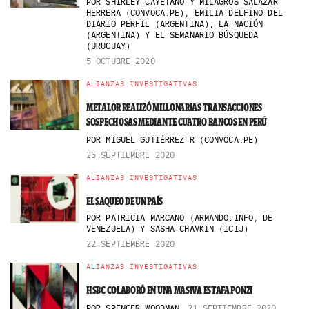
POR
SHIRLEY CAYETANO Y MILAGROS SALAZAR
HERRERA (CONVOCA.PE), EMILIA DELFINO DEL
DIARIO PERFIL (ARGENTINA), LA NACIÓN
(ARGENTINA) Y EL SEMANARIO BÚSQUEDA
(URUGUAY)
5 OCTUBRE 2020
ALIANZAS INVESTIGATIVAS
METALOR REALIZÓ MILLONARIAS TRANSACCIONES
SOSPECHOSAS MEDIANTE CUATRO BANCOS EN PERÚ
POR
MIGUEL GUTIÉRREZ R (CONVOCA.PE)
25 SEPTIEMBRE 2020
ALIANZAS INVESTIGATIVAS
EL SAQUEO DE UN PAÍS
POR
PATRICIA MARCANO (ARMANDO.INFO, DE
VENEZUELA) Y SASHA CHAVKIN (ICIJ)
22 SEPTIEMBRE 2020
ALIANZAS INVESTIGATIVAS
HSBC COLABORÓ EN UNA MASIVA ESTAFA PONZI
POR
SPENCER WOODMAN
21 SEPTIEMBRE 2020