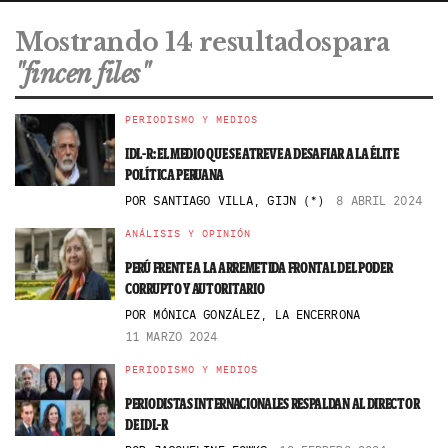
Mostrando 14 resultadospara
"fincen files"
PERIODISMO Y MEDIOS
IDL-R: EL MEDIO QUE SE ATREVE A DESAFIAR A LA ÉLITE
POLÍTICA PERUANA
POR
SANTIAGO VILLA, GIJN (*)
8 ABRIL 2024
ANÁLISIS Y OPINIÓN
PERÚ FRENTE A LA ARREMETIDA FRONTAL DEL PODER
CORRUPTO Y AUTORITARIO
POR
MÓNICA GONZÁLEZ, LA ENCERRONA
11 MARZO 2024
PERIODISMO Y MEDIOS
PERIODISTAS INTERNACIONALES RESPALDAN AL DIRECTOR
DE IDL-R