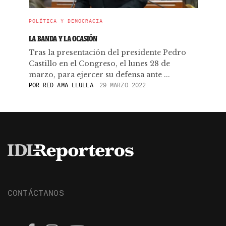
POLÍTICA Y DEMOCRACIA
LA BANDA Y LA OCASIÓN
Tras la presentación del presidente Pedro
Castillo en el Congreso, el lunes 28 de
marzo, para ejercer su defensa ante ...
POR
RED AMA LLULLA
29 MARZO 2022
CONTÁCTANOS