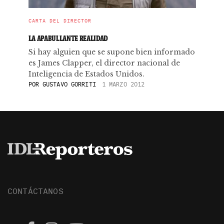
CARTA DEL DIRECTOR
LA APABULLANTE REALIDAD
Si hay alguien que se supone bien informado
es James Clapper, el director nacional de
Inteligencia de Estados Unidos.
POR
GUSTAVO GORRITI
1 MARZO 2012
CONTÁCTANOS