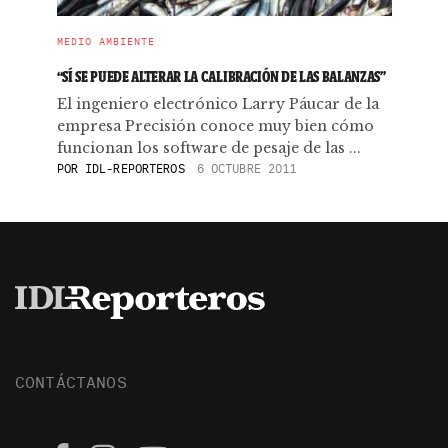
MEDIO AMBIENTE
“SÍ SE PUEDE ALTERAR LA CALIBRACIÓN DE LAS BALANZAS”
El ingeniero electrónico Larry Páucar de la
empresa Precisión conoce muy bien cómo
funcionan los software de pesaje de las ...
POR
IDL-REPORTEROS
6 OCTUBRE 2011
CONTÁCTANOS