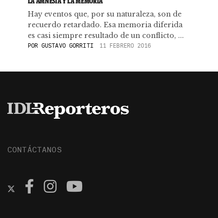
LA AMNESIA Y LA MEMORIA
Hay eventos que, por su naturaleza, son de
recuerdo retardado. Esa memoria diferida
es casi siempre resultado de un conflicto, ...
POR
GUSTAVO GORRITI
11 FEBRERO 2016
CONTÁCTANOS