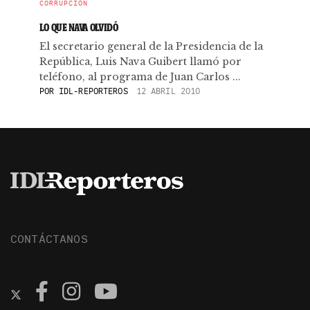
CORRUPCIÓN
LO QUE NAVA OLVIDÓ
El secretario general de la Presidencia de la
República, Luis Nava Guibert llamó por
teléfono, al programa de Juan Carlos ...
POR
IDL-REPORTEROS
12 ABRIL 2010
CONTÁCTANOS