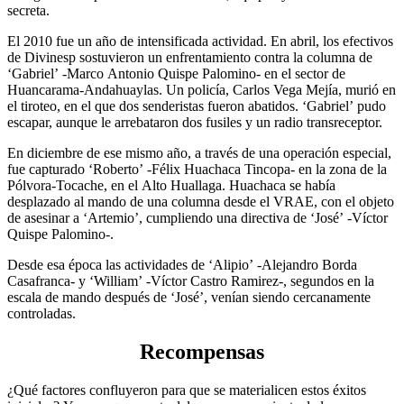
secreta.
El 2010 fue un año de intensificada actividad. En abril, los efectivos
de Divinesp sostuvieron un enfrentamiento contra la columna de
‘Gabriel’ -Marco Antonio Quispe Palomino- en el sector de
Huancarama-Andahuaylas. Un policía, Carlos Vega Mejía, murió en
el tiroteo, en el que dos senderistas fueron abatidos. ‘Gabriel’ pudo
escapar, aunque le arrebataron dos fusiles y un radio transreceptor.
En diciembre de ese mismo año, a través de una operación especial,
fue capturado ‘Roberto’ -Félix Huachaca Tincopa- en la zona de la
Pólvora-Tocache, en el Alto Huallaga. Huachaca se había
desplazado al mando de una columna desde el VRAE, con el objeto
de asesinar a ‘Artemio’, cumpliendo una directiva de ‘José’ -Víctor
Quispe Palomino-.
Desde esa época las actividades de ‘Alipio’ -Alejandro Borda
Casafranca- y ‘William’ -Víctor Castro Ramirez-, segundos en la
escala de mando después de ‘José’, venían siendo cercanamente
controladas.
Recompensas
¿Qué factores confluyeron para que se materialicen estos éxitos