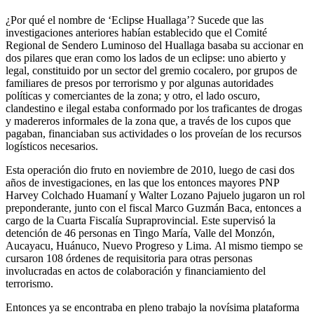
¿Por qué el nombre de ‘Eclipse Huallaga’? Sucede que las
investigaciones anteriores habían establecido que el Comité
Regional de Sendero Luminoso del Huallaga basaba su accionar en
dos pilares que eran como los lados de un eclipse: uno abierto y
legal, constituido por un sector del gremio cocalero, por grupos de
familiares de presos por terrorismo y por algunas autoridades
políticas y comerciantes de la zona; y otro, el lado oscuro,
clandestino e ilegal estaba conformado por los traficantes de drogas
y madereros informales de la zona que, a través de los cupos que
pagaban, financiaban sus actividades o los proveían de los recursos
logísticos necesarios.
Esta operación dio fruto en noviembre de 2010, luego de casi dos
años de investigaciones, en las que los entonces mayores PNP
Harvey Colchado Huamaní y Walter Lozano Pajuelo jugaron un rol
preponderante, junto con el fiscal Marco Guzmán Baca, entonces a
cargo de la Cuarta Fiscalía Supraprovincial. Este supervisó la
detención de 46 personas en Tingo María, Valle del Monzón,
Aucayacu, Huánuco, Nuevo Progreso y Lima. Al mismo tiempo se
cursaron 108 órdenes de requisitoria para otras personas
involucradas en actos de colaboración y financiamiento del
terrorismo.
Entonces ya se encontraba en pleno trabajo la novísima plataforma