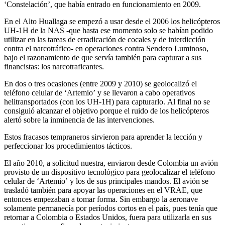
‘Constelación’, que había entrado en funcionamiento en 2009.
En el Alto Huallaga se empezó a usar desde el 2006 los helicópteros
UH-1H de la NAS -que hasta ese momento solo se habían podido
utilizar en las tareas de erradicación de cocales y de interdicción
contra el narcotráfico- en operaciones contra Sendero Luminoso,
bajo el razonamiento de que servía también para capturar a sus
financistas: los narcotraficantes.
En dos o tres ocasiones (entre 2009 y 2010) se geolocalizó el
teléfono celular de ‘Artemio’ y se llevaron a cabo operativos
helitransportados (con los UH-1H) para capturarlo. Al final no se
consiguió alcanzar el objetivo porque el ruido de los helicópteros
alertó sobre la inminencia de las intervenciones.
Estos fracasos tempraneros sirvieron para aprender la lección y
perfeccionar los procedimientos tácticos.
El año 2010, a solicitud nuestra, enviaron desde Colombia un avión
provisto de un dispositivo tecnológico para geolocalizar el teléfono
celular de ‘Artemio’ y los de sus principales mandos. El avión se
trasladó también para apoyar las operaciones en el VRAE, que
entonces empezaban a tomar forma. Sin embargo la aeronave
solamente permanecía por períodos cortos en el país, pues tenía que
retornar a Colombia o Estados Unidos, fuera para utilizarla en sus