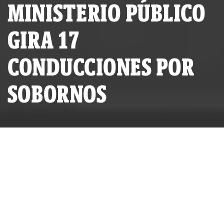
MINISTERIO PÚBLICO
GIRA 17
CONDUCCIONES POR
SOBORNOS
De izquierda a derecha: Ricardo Martinelli Linares (hijo del
expresidente de Panamá), Guillermo Sáez Llorens (exdirector
de la caja de seguro social) y Riccardo Francolini
(empresario).
La Fisscalía requiere indagar a 2
hijos del expresidente