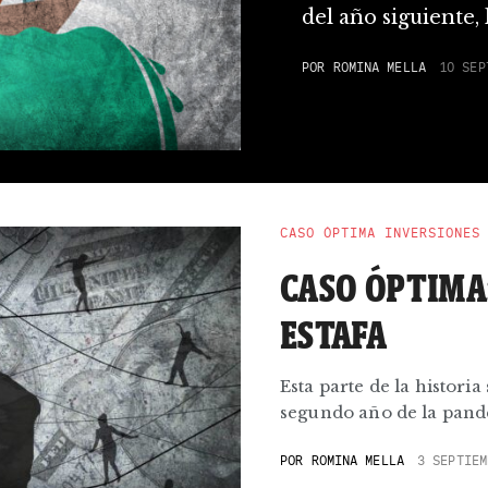
del año siguiente,
POR
ROMINA MELLA
10 SEP
CASO ÓPTIMA INVERSIONES
CASO ÓPTIMA
ESTAFA
Esta parte de la histori
segundo año de la pandem
POR
ROMINA MELLA
3 SEPTIEM