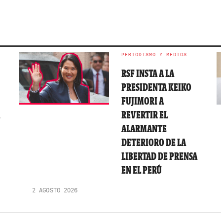
PERIODISMO Y MEDIOS
RSF INSTA A LA
PRESIDENTA KEIKO
FUJIMORI A
A
REVERTIR EL
ALARMANTE
DETERIORO DE LA
LIBERTAD DE PRENSA
EN EL PERÚ
2 AGOSTO 2026