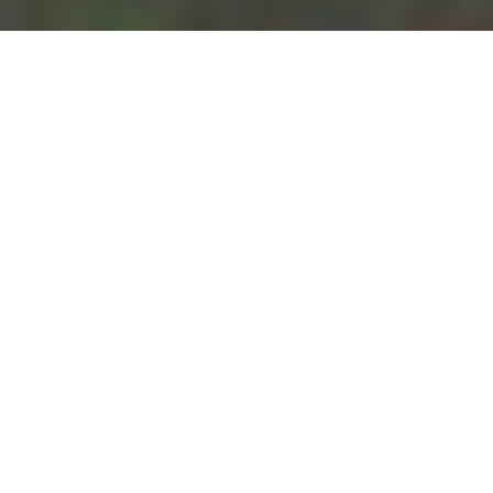
El Porvenir, Mishollo (Foto: IDL-Reporteros).
Las primeras evidencias indican
que se trataría del primer ataque
del SL-VRAE en el Alto Huallaga.
POR
IDL-REPORTEROS
PUBLICADO SÁBADO 06 DE NOVIEMBRE, 2010 A LAS 00:09
ACTUALIZADO LUNES 24 DE JULIO, 2023 A LAS 10:28