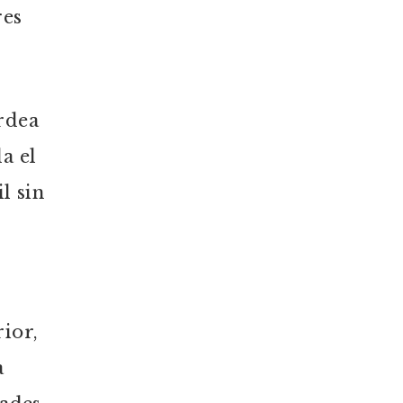
res
rdea
a el
l sin
ior,
a