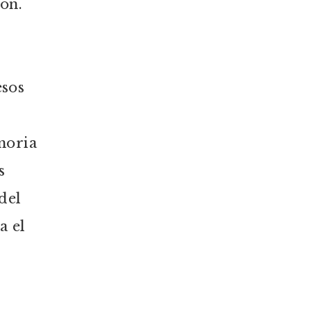
ón.
esos
moria
s
del
a el