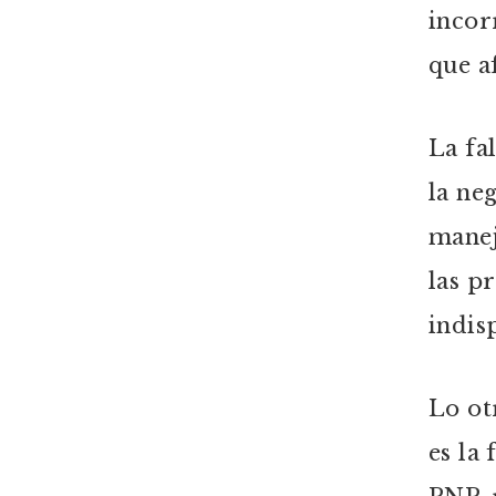
incor
que a
La fa
la ne
manej
las p
indis
Lo ot
es la