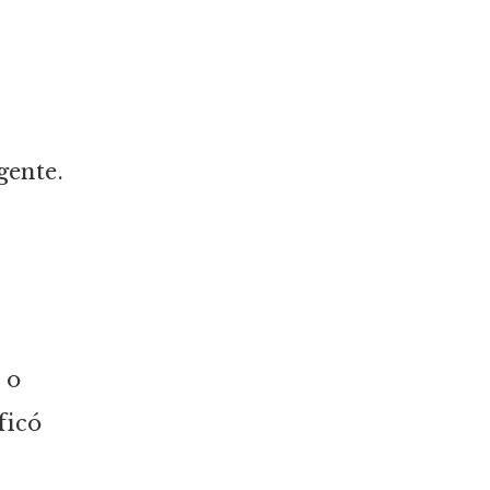
gente.
 o
ficó