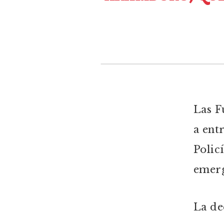
Las F
a ent
Polic
emerg
La de