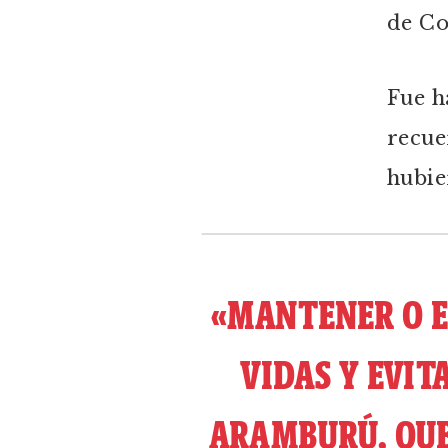
de Co
Fue h
recue
hubie
«MANTENER O E
VIDAS Y EVIT
ARAMBURÚ, QUE