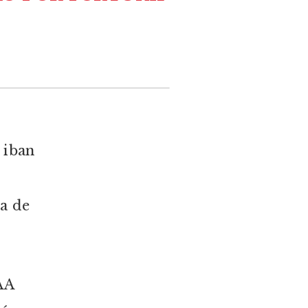
 iban
na de
AA