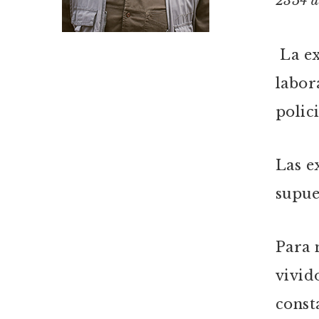
2354 de
La ex
labor
polic
Las e
supue
Para 
vivid
const