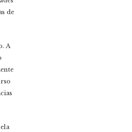
dades
as de
o. A
o
mente
urso
cias
ela