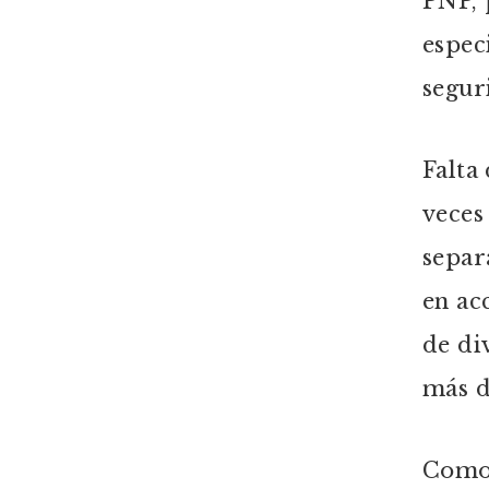
PNP, 
espec
segur
Falta
veces
separ
en ac
de di
más d
Como,