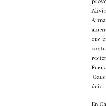
provo
Alivi
Armad
amena
que p
contr
recien
Fuerz
‘Gauc
único
En Ca