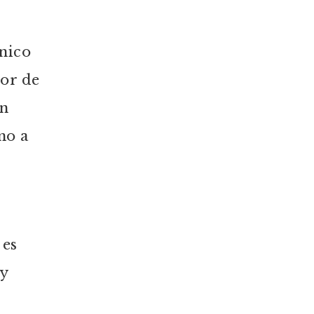
nico
tor de
en
mo a
 es
 y