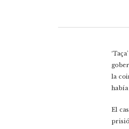
‘Taça
gober
la co
había
El ca
prisi