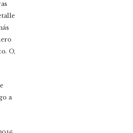
ras
talle
más
nero
to. O,
de
go a