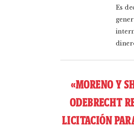
Es dec
gener
interm
diner
«MORENO Y SH
ODEBRECHT RE
LICITACIÓN PAR