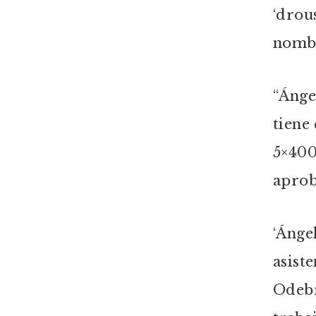
‘drou
nombr
“Ángel
tiene
5×400
aprob
‘Ánge
asist
Odebr