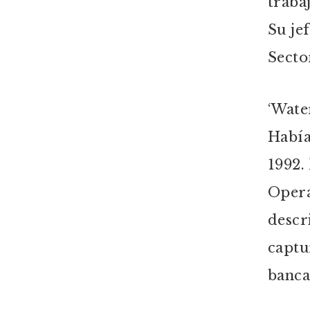
traba
Su je
Secto
‘Wate
Había
1992.
Opera
descr
captu
banca