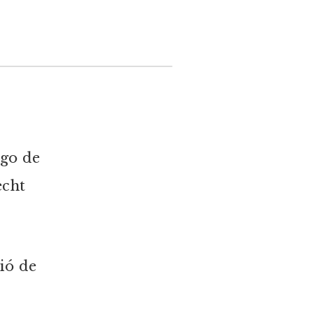
ago de
echt
lió de