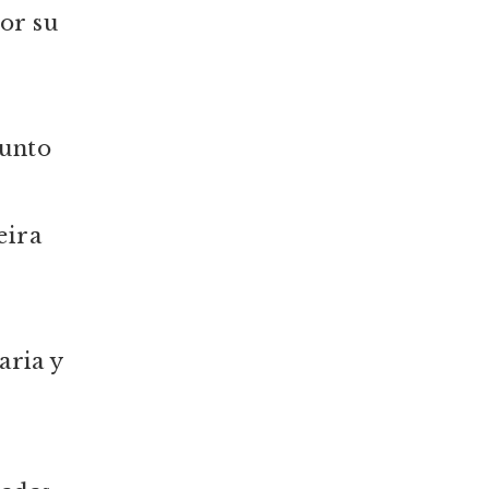
por su
sunto
eira
aria y