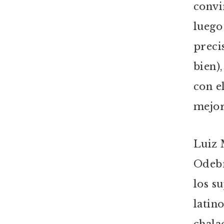
convi
luego
preci
bien)
con e
mejor
Luiz 
Odebr
los s
latin