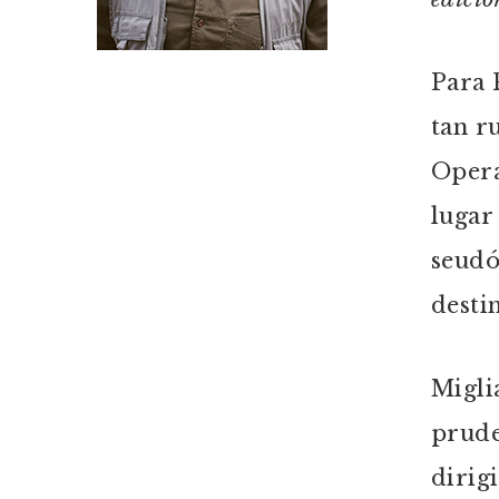
Para 
tan ru
Opera
lugar
seudó
destin
Migli
prude
dirig