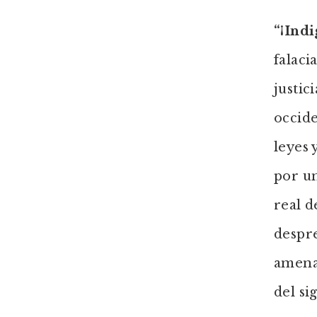
“¡Indi
falaci
justic
occid
leyes 
por un
real d
despre
amenaz
del si