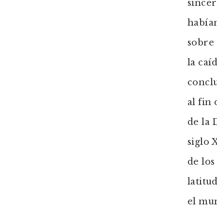
sincer
habían
sobre 
la ca
conclu
al fin
de la 
siglo 
de los
latitu
el mu