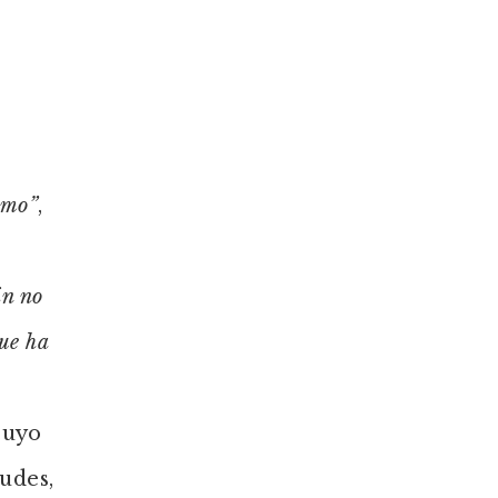
smo”
,
in no
que ha
cuyo
udes,