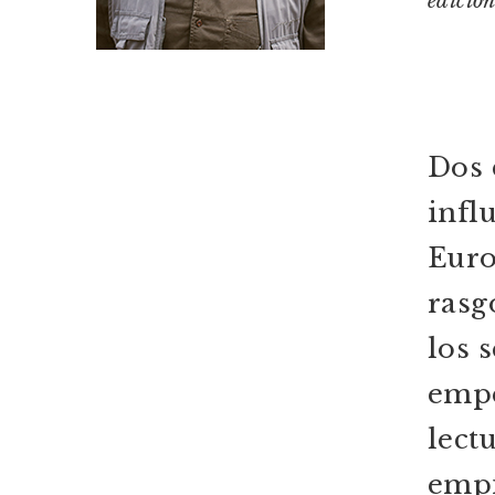
edición
Dos 
infl
Euro
rasg
los 
empe
lect
empi