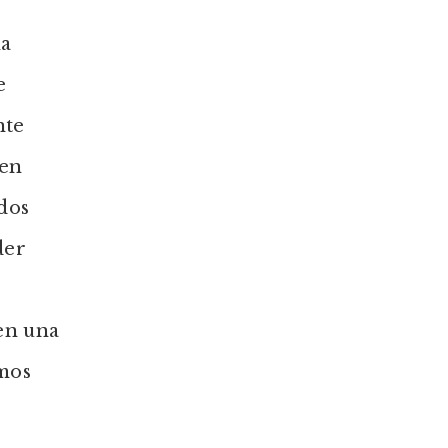
na
e
nte
 en
ados
der
 en una
smos