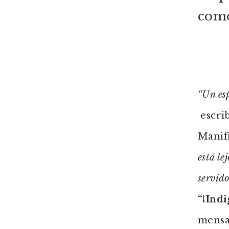
como
“Un esp
escrib
Manif
está le
servido
“¡Indi
mensaj