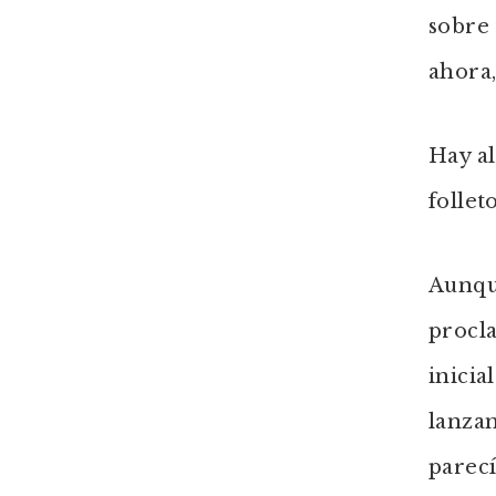
sobre 
ahora,
Hay al
follet
Aunqu
procla
inicia
lanzam
parecí