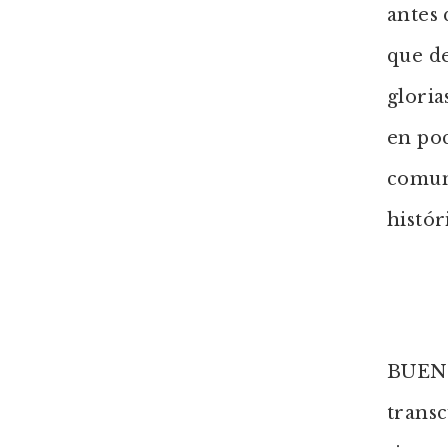
antes 
que de
gloria
en poc
comun
histór
BUENA 
transc