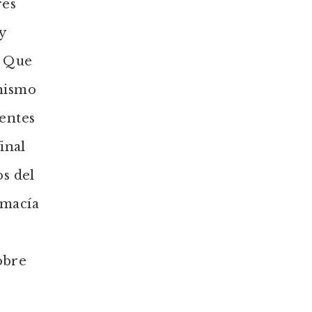
res
y
. Que
unismo
ientes
inal
os del
rimacía
sobre