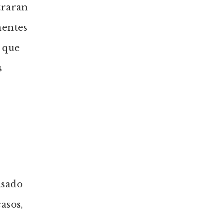
traran
nentes
s que
s
asado
asos,