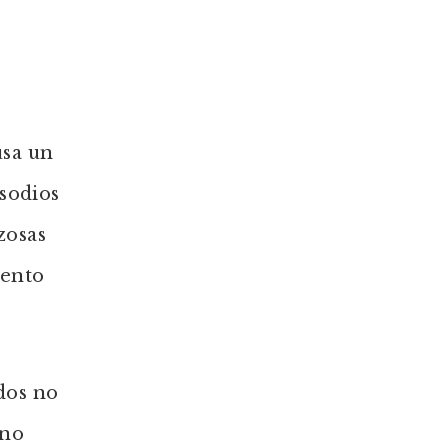
usa un
isodios
zosas
mento
dos no
ino