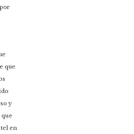
 por
ue
ce que
os
ido
so y
o que
tel en