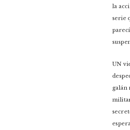
la acc
serie 
parecí
suspe
UN vie
desped
galán 
milita
secret
espera