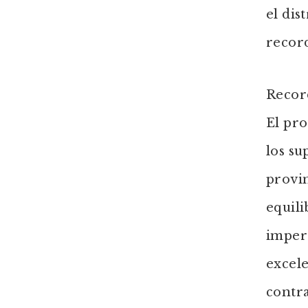
el dis
record
Recor
El pro
los s
provin
equili
impera
excele
contra