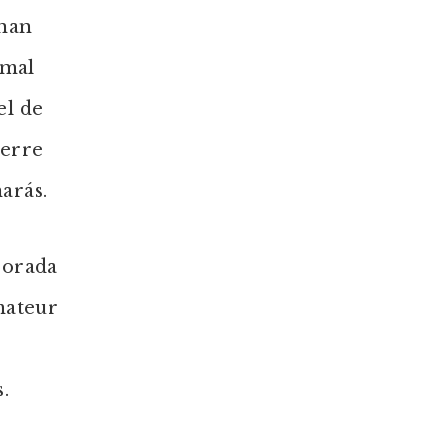
enan
 mal
el de
ierre
arás.
porada
mateur
.