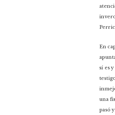
atenci
invero
Perric
En cap
apunta
sí es 
testig
inmejo
una fi
pasó y