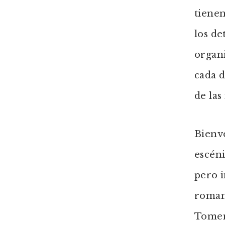
tienen
los de
organi
cada d
de las
Bienve
escéni
pero i
romanc
Tomen 