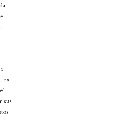
oda
ue
l
de
n ex
el
r sus
stos