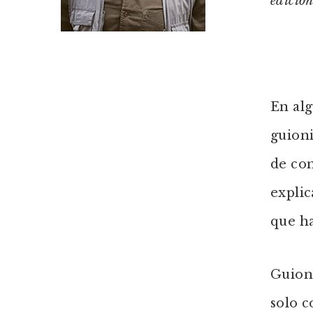
edición
En alg
guioni
de con
explic
que ha
Guione
solo c