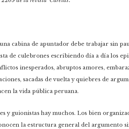
 2209 de la revista ‘Caretas’.
una cabina de apuntador debe trabajar sin pa
sta de culebrones escribiendo día a día los ep
flictos inesperados, abruptos amores, embara
aciones, sacadas de vuelta y quiebres de argu
cen la vida pública peruana.
s y guionistas hay muchos. Los bien organiza
onocen la estructura general del argumento s