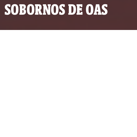
SOBORNOS DE OAS
(Foto: O Globo)
Revelaciones que ya mencionan
al Perú
SERIE INVESTIGATIVA:
LAVA JATO
POR
IDL-REPORTEROS
PUBLICADO JUEVES 28 DE FEBRERO, 2019 A LAS 22:11
ACTUALIZADO JUEVES 15 DE AGOSTO, 2024 A LAS 22:36