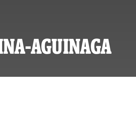
INA-AGUINAGA
L-REPORTEROS
O LUNES 17 DE MAYO, 2010 A LAS 00:00
ADO MARTES 25 DE JULIO, 2023 A LAS 10:22