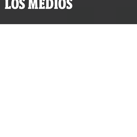
LOS MEDIOS
(Foto: Epicentro TV)
La Ley APCI no solo busca
maniatar a las ONG. También
busca ahogar económicamente a
los medios independientes que
no tienen grandes propietarios,
ni intereses comerciales. Al
hacerlo, el gobierno y el
Congreso violan los derechos
fundamentales de libertad de