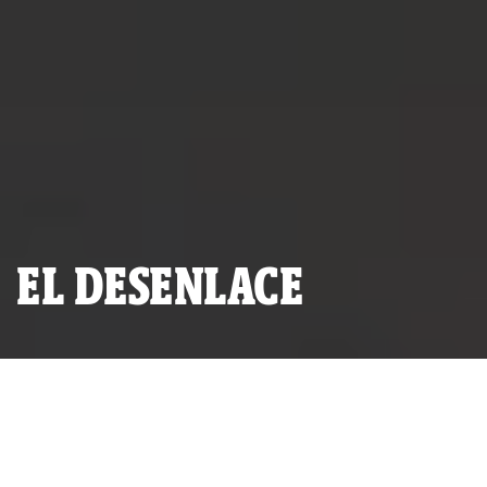
EL DESENLACE
Balconazo de PPK en su local de campaña tras los primeros
resultados de la ONPE el 05 de junio. (Foto: Andina/Melina
Mejía).
A pesar del lento recuento en