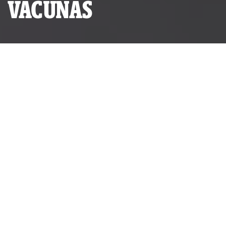
VACUNAS
Es falso que en ningún país se haya logrado colocar un millón
de vacunas en un día (Foto: Andina).
ALIANZA INVESTIGATIVA:
RED AMA LLULLA
POR
RED AMA LLULLA
PUBLICADO SÁBADO 29 DE MAYO, 2021 A LAS 11:59
ACTUALIZADO MARTES 21 DE FEBRERO, 2023 A LAS 17:51