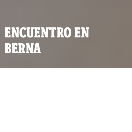
ENCUENTRO EN
BERNA
El fiscal José Domingo Pérez se reunió con el exfiscal suizo
Stefan Lenz en la embajada de Perú en Suiza, en Berna (Foto:
Equipo Especial Lava Jato).
El Equipo Especial Lava Jato
entregó dos USB con
información de los servidores
de Odebrecht al exfiscal Suizo