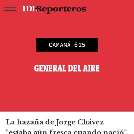
CAMANÁ 615
GENERAL DEL AIRE
La hazaña de Jorge Chávez
"estaba aún fresca cuando nació"