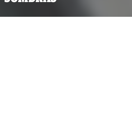
Además de presunto bribón, hay
quienes parecen haber visto en
Toledo a un chivo expiatorio de
diseño.
SERIE INVESTIGATIVA:
CASO ALEJANDRO TOLEDO
POR
GUSTAVO GORRITI
PUBLICADO MARTES 14 DE FEBRERO, 2017 A LAS 17:33
ACTUALIZADO VIERNES 16 DE AGOSTO, 2024 A LAS 14:18