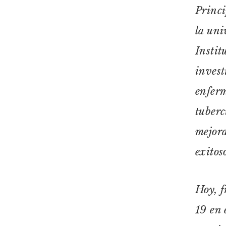
Princi
la uni
Instit
invest
enferm
tuberc
mejora
exitos
Hoy, f
19 en 