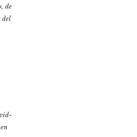
, de
 del
vid-
 en