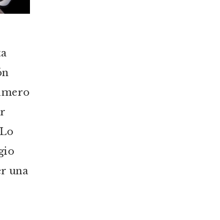
ta
ón
rimero
r
 Lo
gio
er una