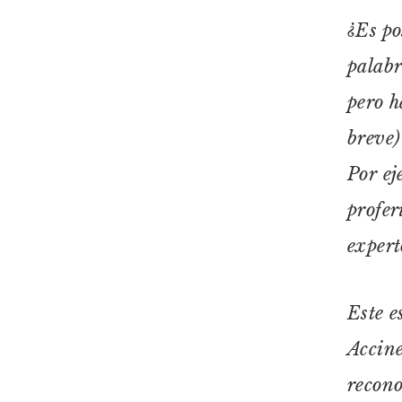
¿Es po
palabr
pero h
breve)
Por ej
profer
expert
Este e
Accine
recono