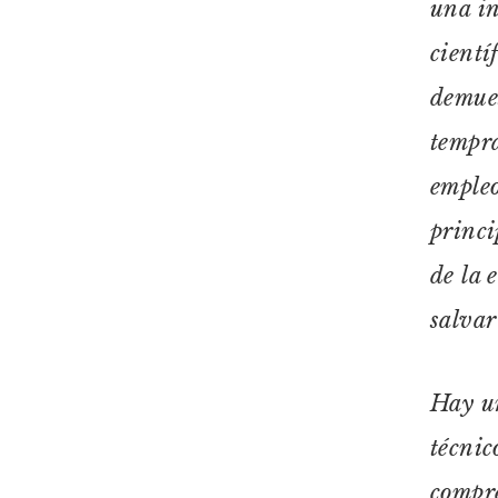
una in
cientí
demues
tempra
empleo
princi
de la 
salvar
Hay un
técnic
compre