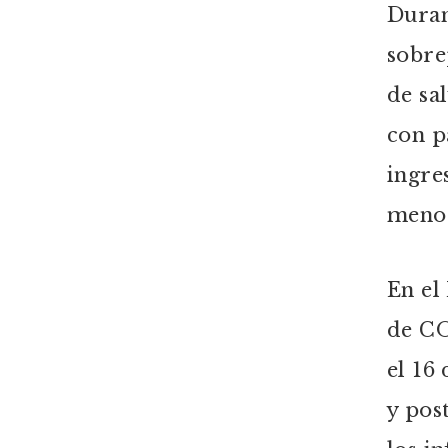
Duran
sobre
de sa
con p
ingre
menos
En el
de CO
el 16
y pos