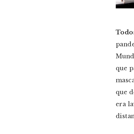
Todo
pande
Mundi
que p
masca
que d
era l
dista