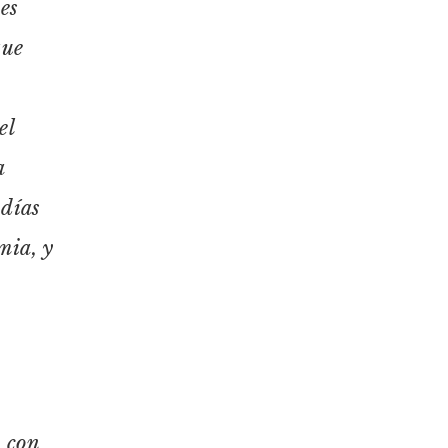
es
que
el
a
 días
mia, y
, con