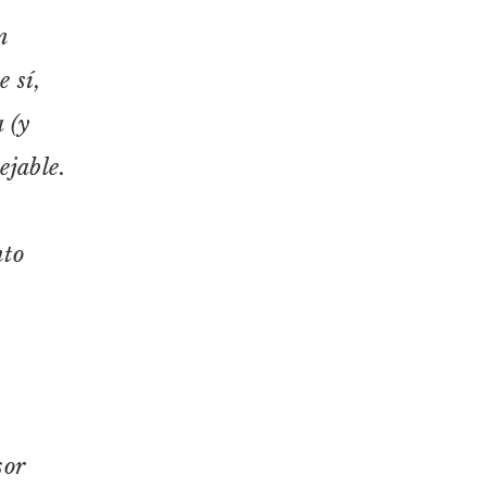
n
 sí,
 (y
ejable.
nto
sor