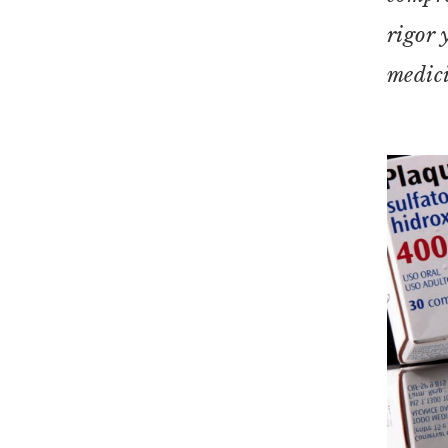
rigor 
medici