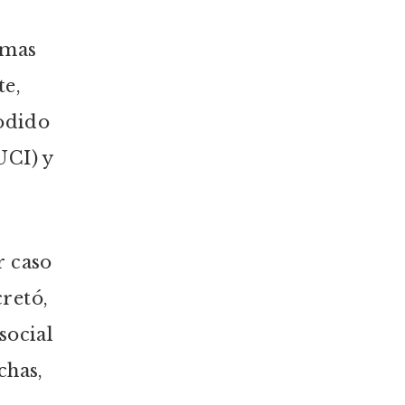
emas
te,
podido
UCI) y
r caso
retó,
social
chas,