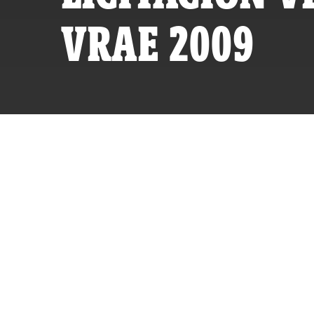
VRAE 2009
POR
ID
SERIE INVESTIGATIVA:
CORRUPCIóN
PUBLICAD
ACTUALIZ
Licitaci