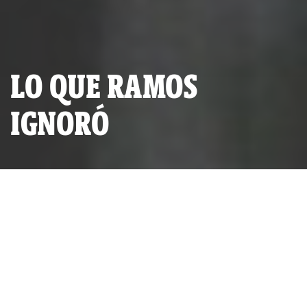
LO QUE RAMOS
IGNORÓ
Carlos Ramos Heredia y José Peláez Bardales. (Foto: El
Comercio)
POR
IDL-REPORTEROS
PUBLICADO VIERNES 24 DE OCTUBRE, 2014 A LAS 22:29
ACTUALIZADO DOMINGO 04 DE DICIEMBRE, 2022 A LAS 17:26