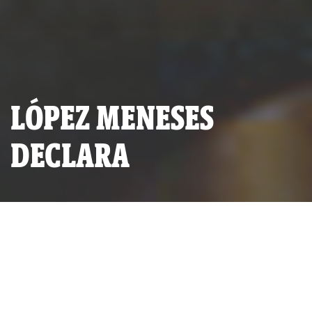
LÓPEZ MENESES
DECLARA
Óscar López Meneses. (Foto: La República)
POR
IDL-REPORTEROS
PUBLICADO JUEVES 14 DE NOVIEMBRE, 2013 A LAS 23:42