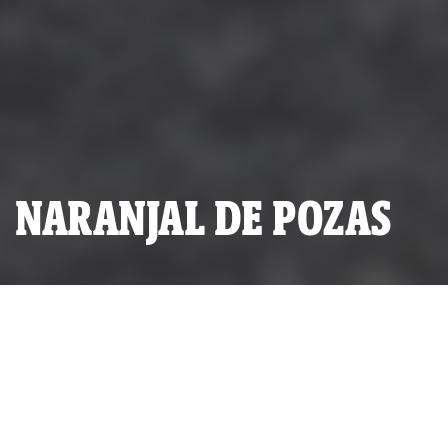
NARANJAL DE POZAS
Una de las dieciséis pozas de maceración incineradas el
pasado lunes 5 de mayo al sur del VRAE.
POR
IDL-REPORTEROS