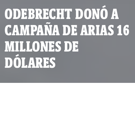
ODEBRECHT DONÓ A
CAMPAÑA DE ARIAS 16
MILLONES DE
DÓLARES
El expresidente Luis Inácio ‘Lula’ da Silva inauguró, junto
al expresidente Ricardo Martinelli, la cinta costera 2 el 20
de mayo de 2011, proyecto de Constructora Norberto Odebrecht.
Junto a Lula, André Rabello, de Odebrecht Panamá. (Fuente: La
Prensa).
Los directores de la campaña
electoral de José Domingo Arias