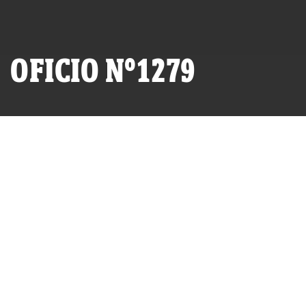
OFICIO N°1279
POR
IDL-REPORTEROS
PUBLICADO VIERNES 09 DE JULIO, 2010 A LAS 00:00
ACTUALIZADO MARTES 25 DE JULIO, 2023 A LAS 08:54