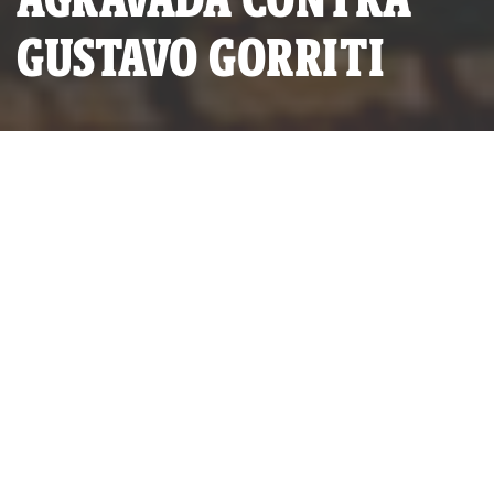
GUSTAVO GORRITI
Benjamín Vidal Gil participó en el ataque al local de IDL-
Reporteros, del 5 de mayo de 2023. (Foto: IDL-R)
POR
IDL-REPORTEROS
PUBLICADO MARTES 11 DE FEBRERO, 2025 A LAS 18:03
ACTUALIZADO MIÉRCOLES 12 DE FEBRERO, 2025 A LAS 09:59
El 14° Juzgado Penal Unipersonal de