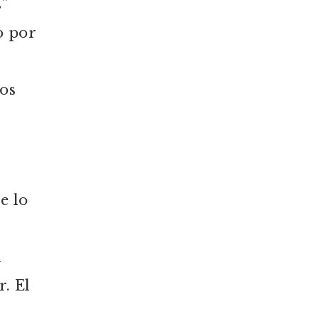
”
o por
vos
e lo
n
r. El