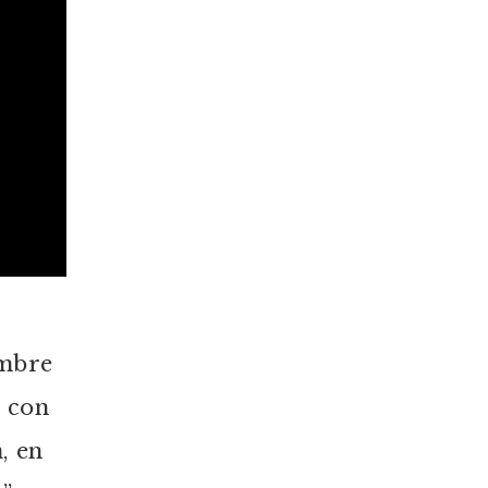
embre
e con
, en