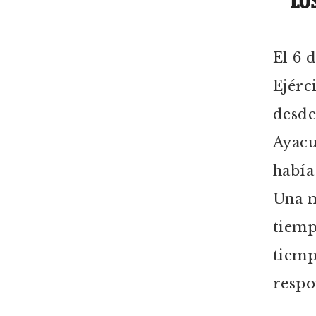
LO
El 6 
Ejérc
desde
Ayacu
había
Una m
tiemp
tiemp
respo