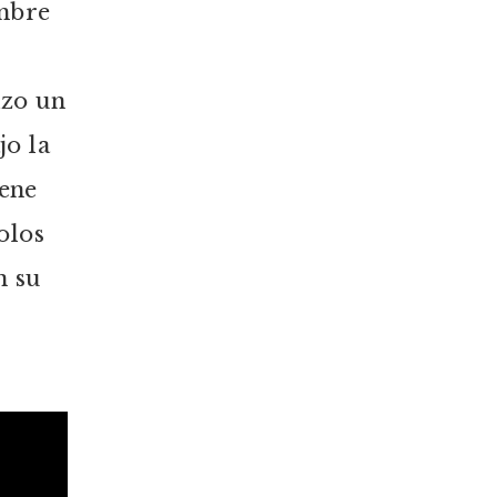
ombre
izo un
jo la
iene
olos
n su