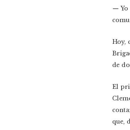
— Yo 
comun
Hoy, 
Briga
de do
El pr
Cleme
conta
que, 