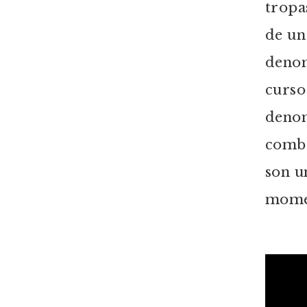
tropa
de un
denom
curso 
denom
comba
son u
mome