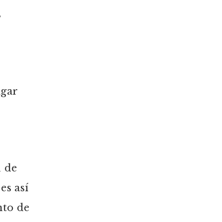
s
ugar
d de
es así
nto de