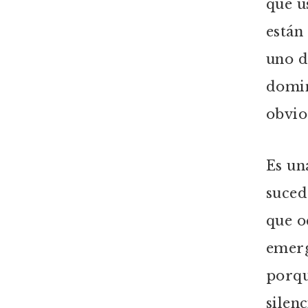
que u
están
uno d
domin
obvio
Es un
suced
que o
emerg
porqu
silen