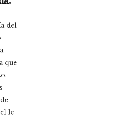
RIA
.
ía del
o
ia
a que
so.
s
 de
el le