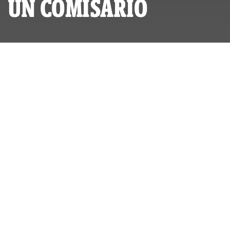
UN COMISARIO
POR
IDL-REPORTEROS
PUBLICADO MARTES 03 DE AGOSTO, 2010 A LAS 00:00
ACTUALIZADO LUNES 24 DE JULIO, 2023 A LAS 11:43
[issuu width=420 height=284
backgroundColor=%23222222
documentId=091114021338-