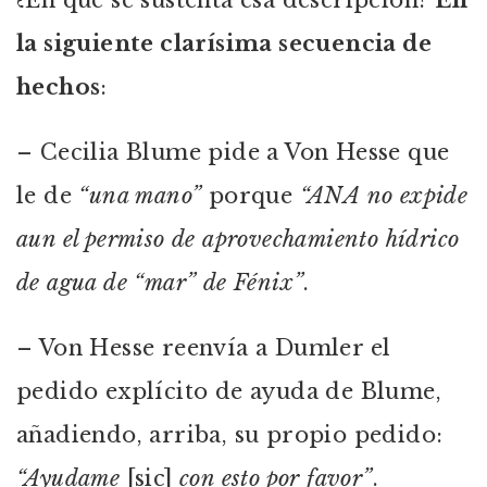
¿En qué se sustenta esa descripción?
En
la siguiente clarísima secuencia de
hechos
:
– Cecilia Blume pide a Von Hesse que
le de
“una mano”
porque
“ANA no expide
aun el permiso de aprovechamiento hídrico
de agua de “mar” de Fénix”
.
– Von Hesse reenvía a Dumler el
pedido explícito de ayuda de Blume,
añadiendo, arriba, su propio pedido:
“Ayudame
[sic]
con esto por favor”
.