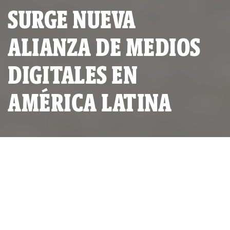
SURGE NUEVA
ALIANZA DE MEDIOS
DIGITALES EN
AMÉRICA LATINA
De izq a der.: Martín Rodríguez Pellecer (Plaza Pública),
Gustavo Gorriti (IDL-Reporteros), Graciela Mochkofsky y
Gabriel Pasquini (el puercoespín), Daniel Moreno (Animal
Político), Mónica González (CIPER), Carlos Dada (El Faro),
Patricio Fernández (The Clinic), Juanita León (La Silla
Vacía) y Natalia Viana (Agencia Pública).
IDL-Reporteros es uno de los