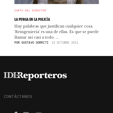
CARTA DEL DIRECTOR
LA PURGA EN LA POLICÍA
Hay palabras que justifican cualquier cosa.
‘Reingeniería’ es una de ellas. Es que se puede
llamar así casi a todo. ...
POR
GUSTAVO GORRITI
13 OCTUBRE 2011
CONTÁCTANOS