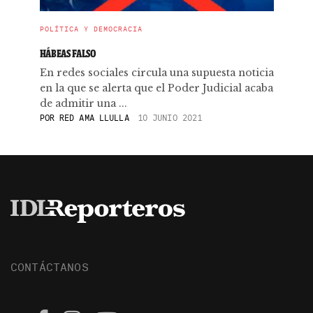
POLÍTICA Y DEMOCRACIA
HÁBEAS FALSO
En redes sociales circula una supuesta noticia
en la que se alerta que el Poder Judicial acaba
de admitir una ...
POR
RED AMA LLULLA
10 JUNIO 2021
CONTÁCTANOS