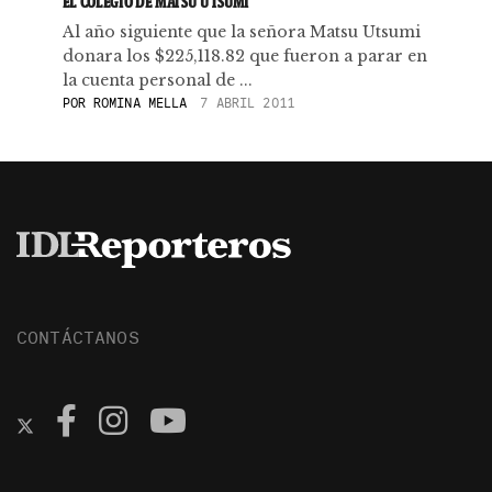
EL COLEGIO DE MATSU UTSUMI
Al año siguiente que la señora Matsu Utsumi
donara los $225,118.82 que fueron a parar en
la cuenta personal de ...
POR
ROMINA MELLA
7 ABRIL 2011
CONTÁCTANOS