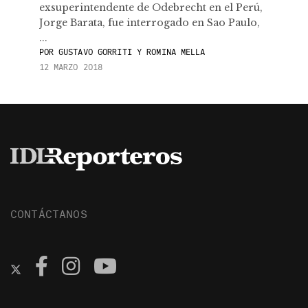
exsuperintendente de Odebrecht en el Perú,
Jorge Barata, fue interrogado en Sao Paulo,
...
POR
GUSTAVO GORRITI Y ROMINA MELLA
12 MARZO 2018
CONTÁCTANOS