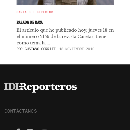
CARTA DEL DIRECTOR
PASADA DE RAYA
El artículo que he publicado hoy, jueves 18 en
el número 2156 de la revista Caretas, tiene
como tema la ...
POR
GUSTAVO GORRITI
18 NOVIEMBRE 2010
CONTÁCTANOS