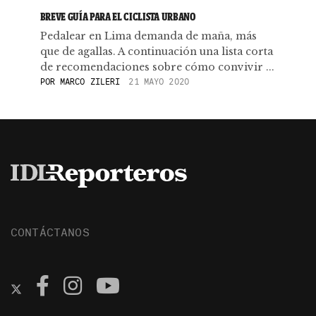
BREVE GUÍA PARA EL CICLISTA URBANO
Pedalear en Lima demanda de maña, más
que de agallas. A continuación una lista corta
de recomendaciones sobre cómo convivir ...
POR
MARCO ZILERI
21 MAYO 2020
CONTÁCTANOS