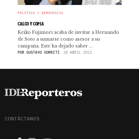
POLÍTICA Y DEMOCRACIA
CALCO Y COPIA
Keiko Fujimori acaba de invitar a Hernando
de Soto a sumarse como asesor a su
campaña. Este ha dejado saber ...
POR
GUSTAVO GORRITI
28 ABRIL 2011
CONTÁCTANOS