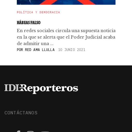
POLÍTICA Y DEMOCRACIA
HÁBEAS FALSO
En redes sociales circula una supuesta noticia
en la que se alerta que el Poder Judicial acaba
de admitir una ...
POR
RED AMA LLULLA
10 JUNIO 2021
CONTÁCTANOS