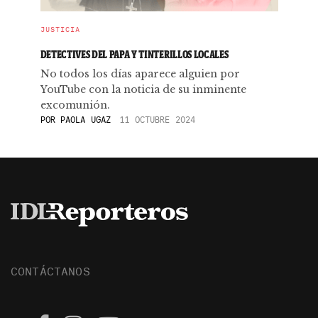
JUSTICIA
DETECTIVES DEL PAPA Y TINTERILLOS LOCALES
No todos los días aparece alguien por
YouTube con la noticia de su inminente
excomunión.
POR
PAOLA UGAZ
11 OCTUBRE 2024
CONTÁCTANOS