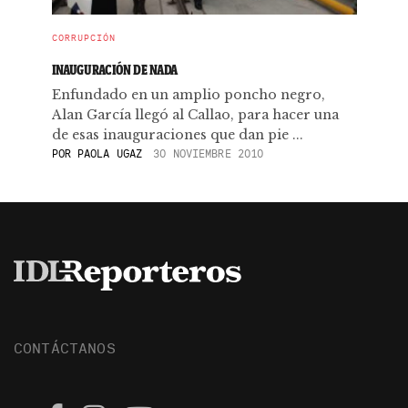
CORRUPCIÓN
INAUGURACIÓN DE NADA
Enfundado en un amplio poncho negro,
Alan García llegó al Callao, para hacer una
de esas inauguraciones que dan pie ...
POR
PAOLA UGAZ
30 NOVIEMBRE 2010
CONTÁCTANOS