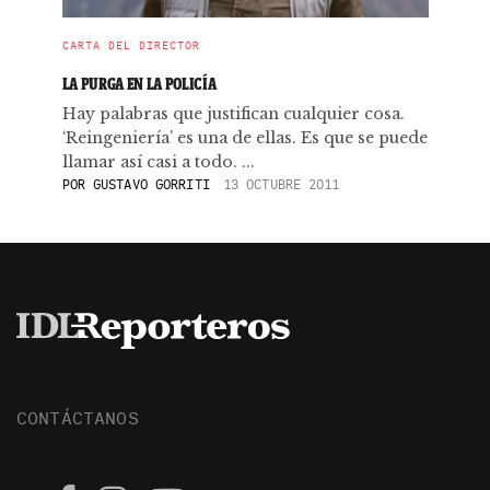
CARTA DEL DIRECTOR
LA PURGA EN LA POLICÍA
Hay palabras que justifican cualquier cosa.
‘Reingeniería’ es una de ellas. Es que se puede
llamar así casi a todo. ...
POR
GUSTAVO GORRITI
13 OCTUBRE 2011
CONTÁCTANOS