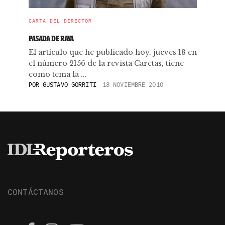
CARTA DEL DIRECTOR
PASADA DE RAYA
El artículo que he publicado hoy, jueves 18 en
el número 2156 de la revista Caretas, tiene
como tema la ...
POR
GUSTAVO GORRITI
18 NOVIEMBRE 2010
CONTÁCTANOS